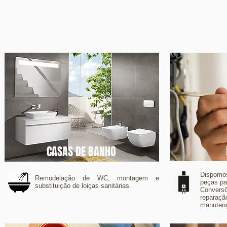
SERVIçoS
trabalhos ao domicílio 
remodelações gerais, casas 
CASAS DE BANHO
Dispomo
Remodelação de WC, montagem e
peças pa
substituição de loiças sanitárias.
Conver
reparaç
manuten