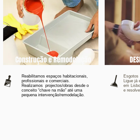
Construção e Remodelação
DES
Reabilitamos espaços habitacionais,
Esgotos
profissionais e comerciais.
Ligue já
Realizamos projectos/obras desde o
em Lisbo
conceito “chave na mão” até uma
e resolv
pequena intervenção/remodelação.